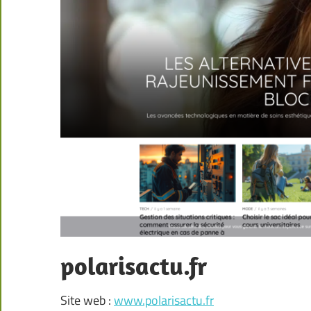
polarisactu.fr
Site web :
www.polarisactu.fr